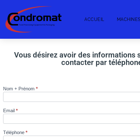
ACCUEIL
MACHINE
Vous désirez avoir des informations s
contacter par téléphone
Nom + Prénom
*
BALANCE
FULL INOX
OHAUS
Email
*
defender via
site
condromat.be
Téléphone
*