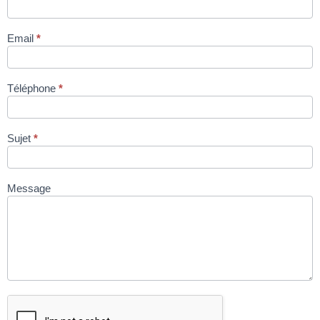
pèse-palettes
via site
Email
*
condromat.be
Téléphone
*
Sujet
*
Message