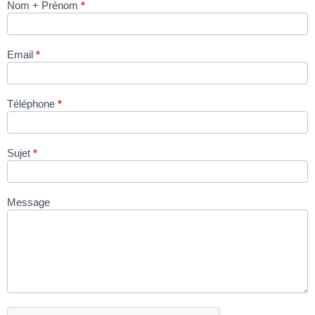
Nom + Prénom
*
BALANCE
TACTILE
MARQUES
Email
*
10″ BM5
ARM junior
sans colonne
Téléphone
*
via site
condromat.be
Sujet
*
Message