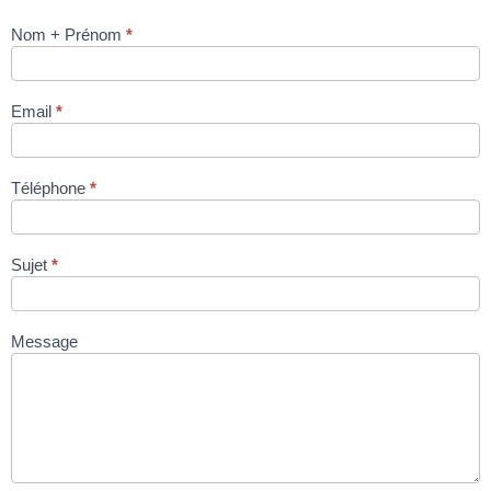
Nom + Prénom
*
POUR LES
BROCHETTES
EMSENS
Email
*
ESA01 SEMI-
AUTOMATIQUE
automatique via
Téléphone
*
site
condromat.be
Sujet
*
Message