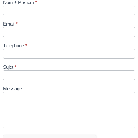
Nom + Prénom
*
Cellule
BASTRAMAT
B851 via site
Email
*
condromat.be
Téléphone
*
Sujet
*
Message