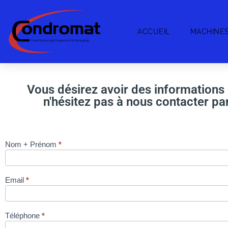
ACCUEIL
MACHINE
Vous désirez avoir des informations 
n'hésitez pas à nous contacter pa
Nom + Prénom
*
Cuiseur-
refroidisseur
CAPIC avec
Email
*
panier
basculant via
site
Téléphone
*
condromat.be