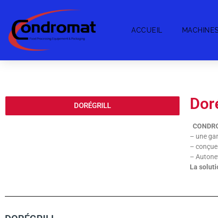
ACCUEIL
MACHINE
Doré
DORÉGRILL
CONDRO
– une gam
– conçues
– Autonet
La soluti