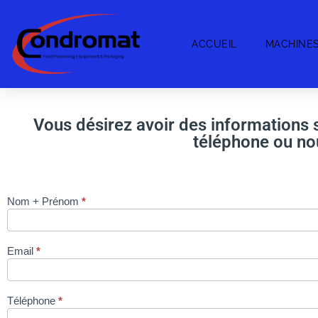
ACCUEIL
MACHINE
Vous désirez avoir des informations s
téléphone ou nou
Nom + Prénom
*
FOUR
HEINE
LUXROTOR
Email
*
via site
condromat.be
Téléphone
*