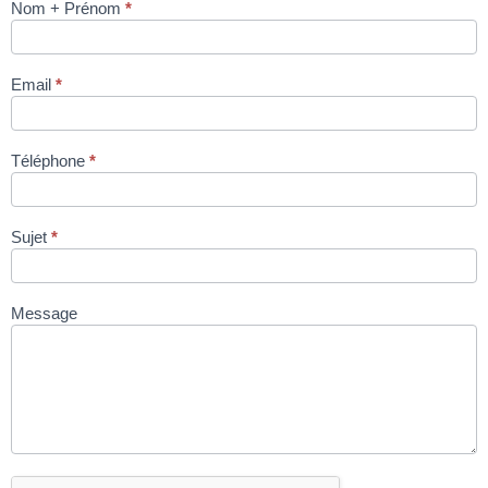
Nom + Prénom
*
FOUR MIXTE
combisteamers
GEORIK
Email
*
SERIE ETE 7
NIVEAUX via
site
Téléphone
*
condromat.be
Sujet
*
Message