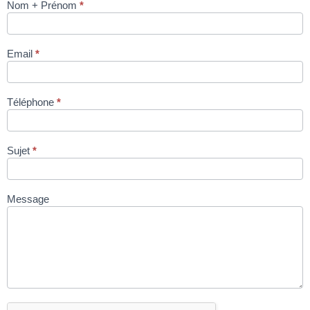
Nom + Prénom
*
HACHOIR
DADAUX TX
82 DOUBLE
Email
*
COUPE via
site
condromat.be
Téléphone
*
Sujet
*
Message