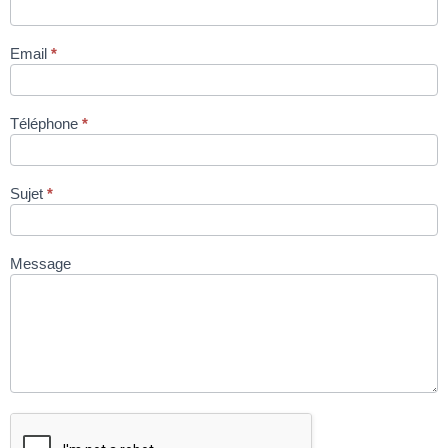
DADAUX TX
98 via site
Email
*
condromat.be
Téléphone
*
Sujet
*
Message