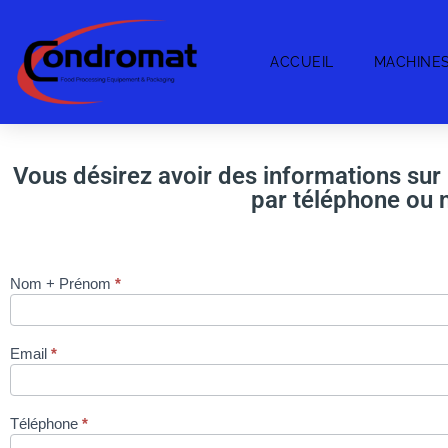
ACCUEIL
MACHINE
Vous désirez avoir des informations sur
par téléphone ou n
Nom + Prénom
*
Machine de
découpe
EBAKI 2 via
Email
*
site
condromat.be
Téléphone
*