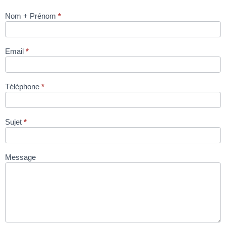
Nom + Prénom
*
MATURATION
VIANDES /
FROMAGES /
Email
*
POISSONS
KLIMA MEAT
via site
Téléphone
*
condromat.be
Sujet
*
Message