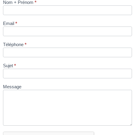
Nom + Prénom
*
MELANGEUR
TALSA MIX
30 à 165 L via
Email
*
site
condromat.be
Téléphone
*
Sujet
*
Message