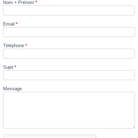
Nom + Prénom
*
Mélangeur
Dadaux
PMX90 via
Email
*
site
condromat.be
Téléphone
*
Sujet
*
Message