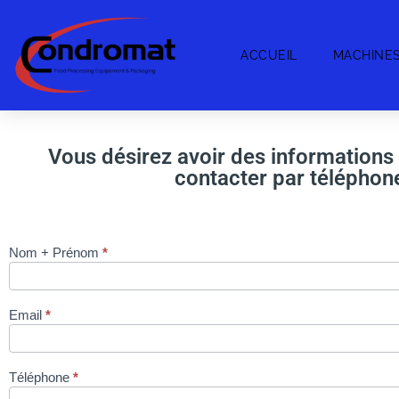
ACCUEIL
MACHINE
Vous désirez avoir des information
contacter par téléphone
Nom + Prénom
*
OPERCULEUSE
rotopack slalom
via site
Email
*
condromat.be
Téléphone
*