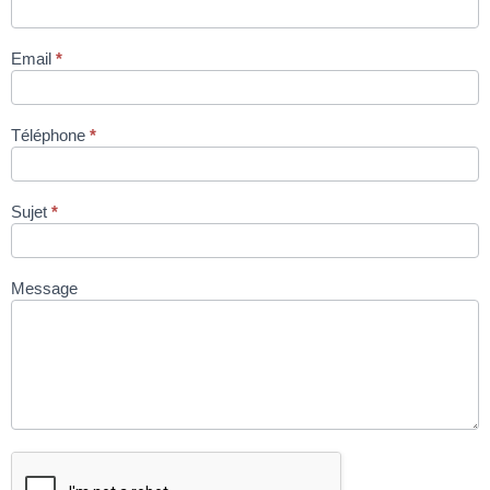
accessoires
appareil à
Email
*
steak via site
condromat.be
Téléphone
*
Sujet
*
Message