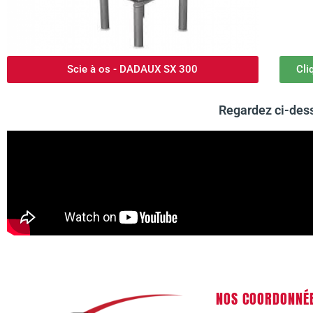
Scie à os - DADAUX SX 300
Cli
Regardez ci-dess
NOS COORDONNÉ