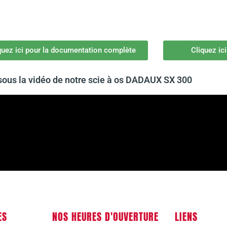
quez ici pour la documentation complète
Cliquez ic
ous la vidéo de notre scie à os DADAUX SX 300
ES
NOS HEURES D'OUVERTURE
LIENS