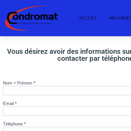
ACCUEIL
MACHINE
Vous désirez avoir des informations su
contacter par téléphone
Nom + Prénom
*
Thermoformeuse
Colimatic Thera
250 via site
Email
*
condromat.be
Téléphone
*