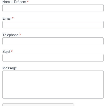
Nom + Prénom
*
Thermoformeuse
Colimatic Thera
500 via site
Email
*
condromat.be
Téléphone
*
Sujet
*
Message