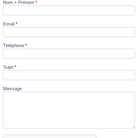
Nom + Prénom
*
TRANCHEUR
DEKO 800 SL
via site
Email
*
condromat.be
Téléphone
*
Sujet
*
Message