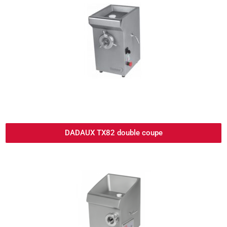
DADAUX TX82 double coupe